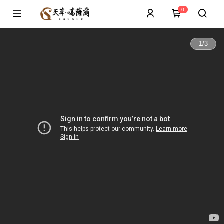
0
1
/
3