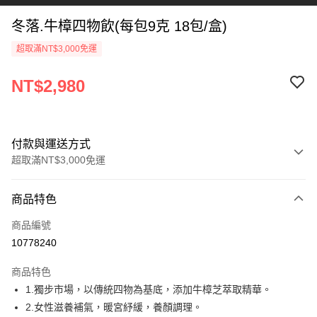
冬落.牛樟四物飲(每包9克 18包/盒)
超取滿NT$3,000免運
NT$2,980
付款與運送方式
超取滿NT$3,000免運
付款方式
商品特色
信用卡一次付款
商品編號
超商取貨付款
10778240
大哥付你分期
商品特色
相關說明
1.獨步市場，以傳統四物為基底，添加牛樟芝萃取精華。
【大哥付你分期使用說明】
ATM付款
1.本服務由台灣大哥大提供，台灣大哥大用戶可立即使用無須另外申請。
2.女性滋養補氣，暖宮紓緩，養顏調理。